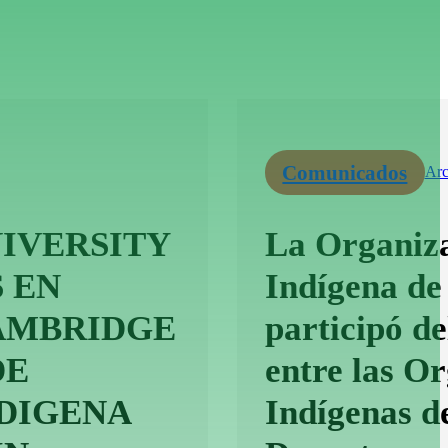
Comunicados
Arc
IVERSITY
La Organiza
 EN
Indígena de
CAMBRIDGE
participó d
DE
entre las O
DIGENA
Indígenas d