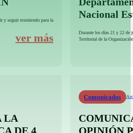
IN
Departamen
Nacional E
r y seguir resistiendo para la
Durante los días 21 y 22 de 
ver más
Territorial de la Organizació
Comunicados
Arc
 LA
COMUNICA
CA DE 4
OPINIÓN 