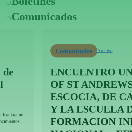
Boletines
Comunicados
Comunicados
Archivo
 de
ENCUENTRO UN
l
OF ST ANDREWS
ESCOCIA, DE 
Y LA ESCUELA 
lo Kankuamo.
FORMACION IN
nocimientos