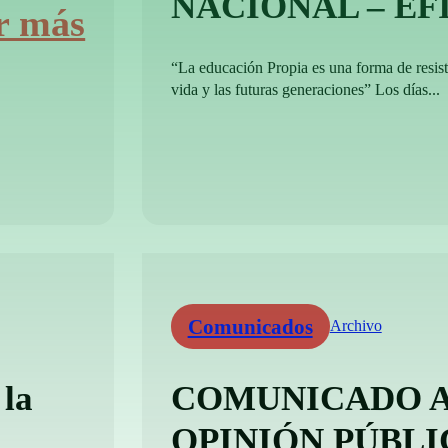
NACIONAL – EF
r más
“La educación Propia es una forma de resisti
vida y las futuras generaciones” Los días...
Comunicados
Archivo
 la
COMUNICADO A
OPINIÓN PÚBLI