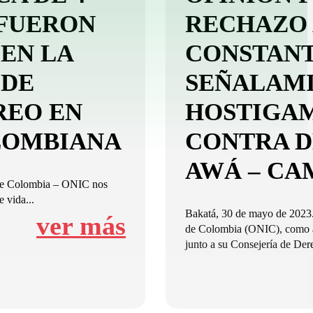
FUERON
RECHAZO 
EN LA
CONSTANT
 DE
SEÑALAMI
REO EN
HOSTIGAM
LOMBIANA
CONTRA D
AWÁ – CA
 de Colombia – ONIC nos
 vida...
Bakatá, 30 de mayo de 2023.
ver más
de Colombia (ONIC), como a
junto a su Consejería de Der