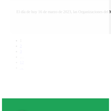
El día de hoy 16 de marzo de 2023, las Organizaciones del 
1
2
3
…
12
→