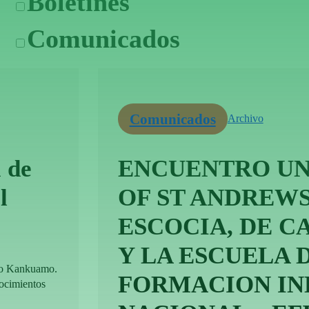
Boletines
Comunicados
Comunicados
Archivo
 de
ENCUENTRO UN
l
OF ST ANDREWS
ESCOCIA, DE 
Y LA ESCUELA 
lo Kankuamo.
FORMACION IN
nocimientos