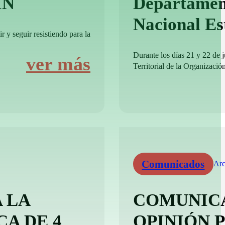
IN
Departamen
Nacional E
r y seguir resistiendo para la
Durante los días 21 y 22 de 
ver más
Territorial de la Organizació
Comunicados
Arc
 LA
COMUNICA
CA DE 4
OPINIÓN 