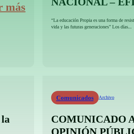
NACIONAL – EF
r más
“La educación Propia es una forma de resisti
vida y las futuras generaciones” Los días...
Comunicados
Archivo
 la
COMUNICADO A
OPINIÓN PÚBLI