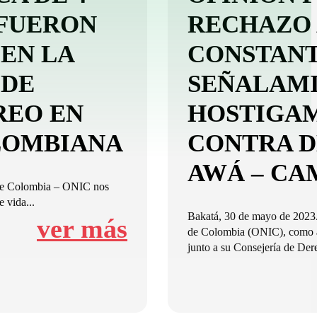
FUERON
RECHAZO 
EN LA
CONSTANT
 DE
SEÑALAMI
REO EN
HOSTIGAM
LOMBIANA
CONTRA D
AWÁ – CA
 de Colombia – ONIC nos
 vida...
Bakatá, 30 de mayo de 2023.
ver más
de Colombia (ONIC), como a
junto a su Consejería de Der