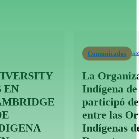
Comunicados
Arc
IVERSITY
La Organiza
 EN
Indígena de
CAMBRIDGE
participó d
DE
entre las O
DIGENA
Indígenas d