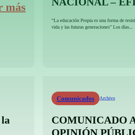
NACIONAL – EF
r más
“La educación Propia es una forma de resisti
vida y las futuras generaciones” Los días...
Comunicados
Archivo
 la
COMUNICADO A
OPINIÓN PÚBLI