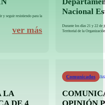
IN
Departamen
Nacional E
r y seguir resistiendo para la
Durante los días 21 y 22 de 
ver más
Territorial de la Organizació
Comunicados
Arc
 LA
COMUNICA
CA DE 4
OPINIÓN 