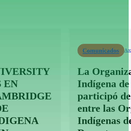
Comunicados
Arc
IVERSITY
La Organiza
 EN
Indígena de
CAMBRIDGE
participó d
DE
entre las O
DIGENA
Indígenas d