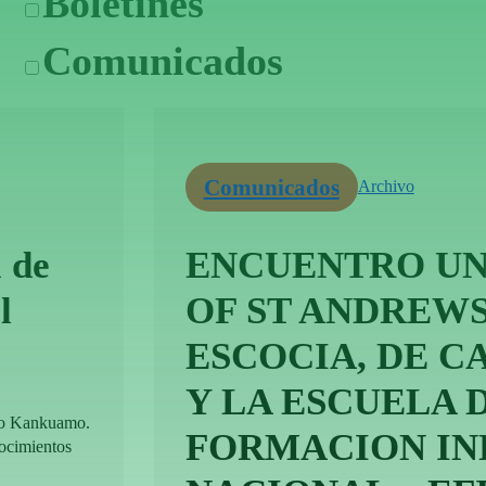
Boletines
Comunicados
Comunicados
Archivo
 de
ENCUENTRO UN
l
OF ST ANDREWS
ESCOCIA, DE 
Y LA ESCUELA 
lo Kankuamo.
FORMACION IN
nocimientos