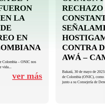
FUERON
RECHAZO 
EN LA
CONSTANT
 DE
SEÑALAMI
REO EN
HOSTIGAM
LOMBIANA
CONTRA D
AWÁ – CA
 de Colombia – ONIC nos
 vida...
Bakatá, 30 de mayo de 2023.
ver más
de Colombia (ONIC), como a
junto a su Consejería de Der