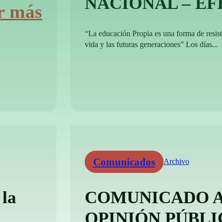
NACIONAL – EF
r más
“La educación Propia es una forma de resisti
vida y las futuras generaciones” Los días...
Comunicados
Archivo
 la
COMUNICADO A
OPINIÓN PÚBLI