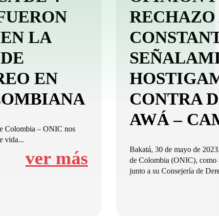
FUERON
RECHAZO 
EN LA
CONSTANT
 DE
SEÑALAMI
REO EN
HOSTIGAM
LOMBIANA
CONTRA D
AWÁ – CA
 de Colombia – ONIC nos
 vida...
Bakatá, 30 de mayo de 2023.
ver más
de Colombia (ONIC), como a
junto a su Consejería de Der