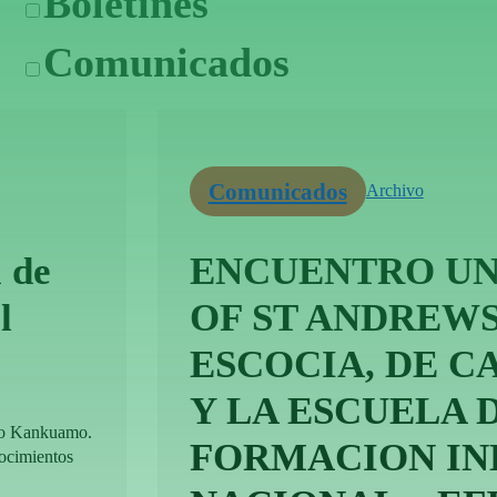
Boletines
Comunicados
Comunicados
Archivo
 de
ENCUENTRO UN
l
OF ST ANDREWS
ESCOCIA, DE 
Y LA ESCUELA 
lo Kankuamo.
FORMACION IN
nocimientos