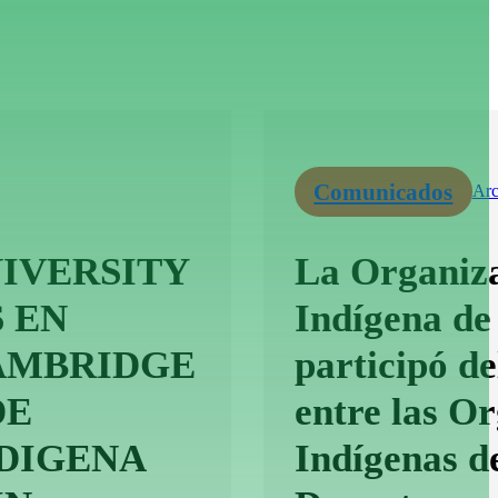
Comunicados
Arc
IVERSITY
La Organiza
 EN
Indígena de
CAMBRIDGE
participó d
DE
entre las O
DIGENA
Indígenas d