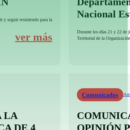
IN
Departamen
Nacional E
r y seguir resistiendo para la
Durante los días 21 y 22 de 
ver más
Territorial de la Organizació
Comunicados
Arc
 LA
COMUNICA
CA DE 4
OPINIÓN 