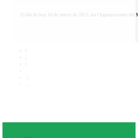
El día de hoy 16 de marzo de 2023, las Organizaciones del 
1
2
3
…
12
→