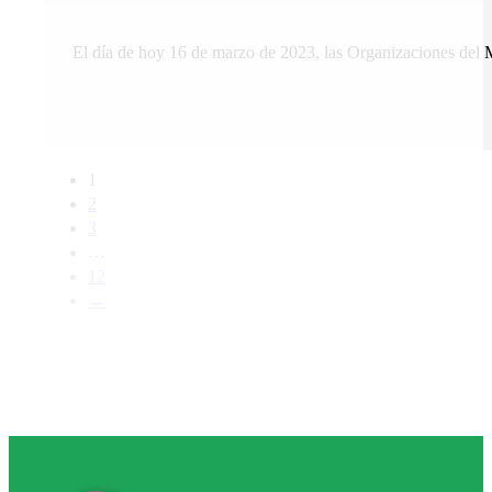
El día de hoy 16 de marzo de 2023, las Organizaciones del 
1
2
3
…
12
→