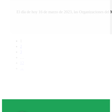
El día de hoy 16 de marzo de 2023, las Organizaciones del 
1
2
3
…
12
→