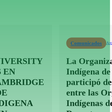
Comunicados
Arc
IVERSITY
La Organiza
 EN
Indígena de
CAMBRIDGE
participó d
DE
entre las O
DIGENA
Indígenas d