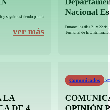
IN
Departamen
Nacional E
r y seguir resistiendo para la
Durante los días 21 y 22 de 
ver más
Territorial de la Organizació
Comunicados
Arc
 LA
COMUNICA
CA DE 4
OPINIÓN 