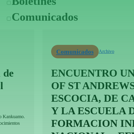
Boletines
Comunicados
Comunicados
Archivo
 de
ENCUENTRO UN
l
OF ST ANDREWS
ESCOCIA, DE 
Y LA ESCUELA 
lo Kankuamo.
FORMACION IN
nocimientos