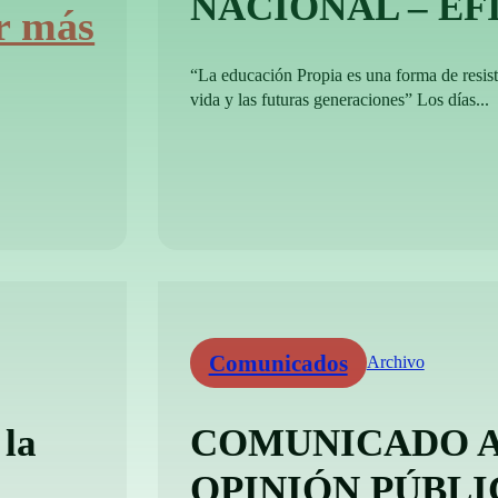
NACIONAL – EF
r más
“La educación Propia es una forma de resisti
vida y las futuras generaciones” Los días...
Comunicados
Archivo
 la
COMUNICADO A
OPINIÓN PÚBLI