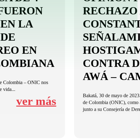
FUERON
RECHAZO 
EN LA
CONSTANT
 DE
SEÑALAMI
REO EN
HOSTIGAM
LOMBIANA
CONTRA D
AWÁ – CA
 de Colombia – ONIC nos
 vida...
Bakatá, 30 de mayo de 2023.
ver más
de Colombia (ONIC), como a
junto a su Consejería de Der