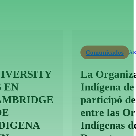
Comunicados
Arc
IVERSITY
La Organiza
 EN
Indígena de
CAMBRIDGE
participó d
DE
entre las O
DIGENA
Indígenas d