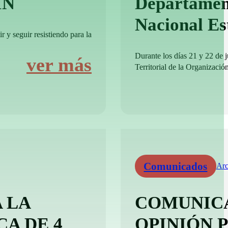
IN
Departamen
Nacional E
r y seguir resistiendo para la
Durante los días 21 y 22 de 
ver más
Territorial de la Organizació
Comunicados
Arc
 LA
COMUNICA
CA DE 4
OPINIÓN 