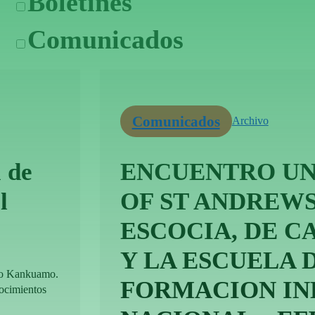
Boletines
Comunicados
Comunicados
Archivo
 de
ENCUENTRO UN
l
OF ST ANDREWS
ESCOCIA, DE 
Y LA ESCUELA 
lo Kankuamo.
FORMACION IN
nocimientos