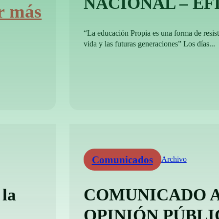
NACIONAL – EF
r más
“La educación Propia es una forma de resisti
vida y las futuras generaciones” Los días...
Comunicados
Archivo
 la
COMUNICADO A
OPINIÓN PÚBLI