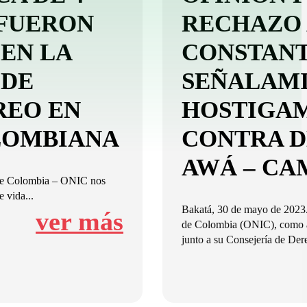
FUERON
RECHAZO 
EN LA
CONSTANT
 DE
SEÑALAMI
REO EN
HOSTIGAM
LOMBIANA
CONTRA D
AWÁ – CA
 de Colombia – ONIC nos
 vida...
Bakatá, 30 de mayo de 2023.
ver más
de Colombia (ONIC), como a
junto a su Consejería de Der