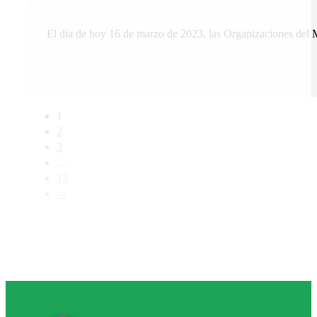
El día de hoy 16 de marzo de 2023, las Organizaciones del 
1
2
3
…
12
→